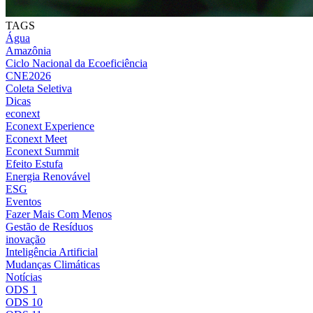
TAGS
Água
Amazônia
Ciclo Nacional da Ecoeficiência
CNE2026
Coleta Seletiva
Dicas
econext
Econext Experience
Econext Meet
Econext Summit
Efeito Estufa
Energia Renovável
ESG
Eventos
Fazer Mais Com Menos
Gestão de Resíduos
inovação
Inteligência Artificial
Mudanças Climáticas
Notícias
ODS 1
ODS 10