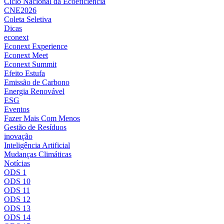
Ciclo Nacional da Ecoeficiência
CNE2026
Coleta Seletiva
Dicas
econext
Econext Experience
Econext Meet
Econext Summit
Efeito Estufa
Emissão de Carbono
Energia Renovável
ESG
Eventos
Fazer Mais Com Menos
Gestão de Resíduos
inovação
Inteligência Artificial
Mudanças Climáticas
Notícias
ODS 1
ODS 10
ODS 11
ODS 12
ODS 13
ODS 14