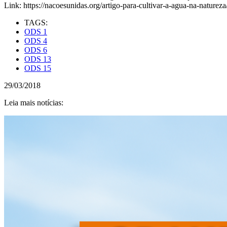
Link: https://nacoesunidas.org/artigo-para-cultivar-a-agua-na-natureza/
TAGS:
ODS 1
ODS 4
ODS 6
ODS 13
ODS 15
29/03/2018
Leia mais notícias: