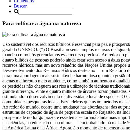
Conteúdos
Buscar
Para cultivar a água na natureza
Uso sustentável dos recursos hídricos é essencial para paz e prosper
geral da UNESCO. (*) O Brasil apresenta amplos recursos de água doc
maneira como nós gerenciamos esse recurso precioso. Ao redor do plane
quatro bilhões de pessoas poderão ainda estar sem acesso a água pot
recursos hídricos, mas um novo relatório das Nações Unidas propõe um
Desenvolvimento dos Recursos Hídricos deste ano — um Relatório
para uma abordagem mais sustentável e harmoniosa quanto à gestão d
apenas melhorou o meio ambiente, como também aumentou a qualidade de
os pesticidas não cheguem aos rios à utilização de técnicas tradicion
grande diferença. Vinte e quatro milhões de árvores foram plantadas
estimulando o desenvolvimento da diversidade local de espécies. O C
comunidades pesqueiras locais. Fazendeiros que usam métodos mais org
Ao redor do mundo, ocorre uma mudança nas abordagens: das autoridad
estruturas de captação de água de pequena escala no Rajastão, na Índia
prosperidade no longo prazo, e esse tema se tornará ainda mais imp
nas ciências, na educação e na cultura — tem trabalhado há mais de 5
na América Latina e na África. Agora, é o momento de repensar os n