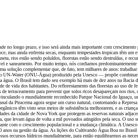
idade no longo prazo, e isso será ainda mais importante com crescimento
e, mas ainda enfrenta secas, enquanto tempestades tropicais têm um ef
ta, rios estão sendo poluídos, florestas estão sendo destruídas, e recu
ável e saneamento. Por muito tempo, nós confiamos predominantemente e
a solução complementar que, de fato, tem milhares de anos: trabalhar 
 do UN-Water (ONU-Água) produzido pela Unesco — propõe combinar 
a água. O Brasil tem dado seu exemplo há mais de dez anos na Bacia 
 vida dos habitantes. Do reflorestamento das florestas ao uso de fert
ais de terraceamento para prevenir que solos ricos desapareçam nos rio
, vinculando o mundialmente reconhecido Parque Nacional do Iguaçu, um 
anal da Piracema agora segue um curso natural, contornando a Represa 
ânicos têm visto seus meios de subsistência melhorarem, e as crianças
es da cidade de Nova York que protegem as reservas naturais adjacent
, que levam água de volta a mil povoados atingidos pela seca. O uso sus
ortante com o crescimento populacional e a mudança climática. A Unes
0 anos na gestão da água. As lições do Cultivando Água Boa no Brasil 
ossos recursos hídricos mundialmente, para então equilibrarmos as n