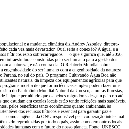
 populacional e a mudança climática diz Audrey Azoulay, diretora-
eito cada vez mais devastador. Qual seria a conexão? A água, e a
rsos hídricos estão sobrecarregados — o que significa que, até 2050,
m infraestruturas construídas pelo ser humano para a gestão dos
com a natureza, e não contra ela. O Relatório Mundial sobre
a engenhosidade do ser humano com a engenhosidade da natureza
do Paraná, no sul do país. O programa Cultivando Água Boa não
ilizantes naturais, da limpeza dos equipamentos agrícolas para que
s, o programa mostra de que forma técnicas simples podem fazer uma
sítio do Patrimônio Mundial Natural da Unesco, a outras florestas,
de Itaipu e permitindo que os peixes migradores desçam pelo rio até
 que estudam em escolas locais estão tendo refeições mais saudáveis.
es, pelos benefícios tanto econômicos quanto ambientais, às
tentável dos recursos hídricos é essencial para garantir paz e
co — como a agência da ONU responsável pela cooperação intelectual
têm sido reproduzidas por todo o país, assim como em outros locais
ecessidades humanas com o futuro do nosso planeta. Fonte: UNESCO