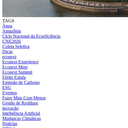
TAGS
Água
Amazônia
Ciclo Nacional da Ecoeficiência
CNE2026
Coleta Seletiva
Dicas
econext
Econext Experience
Econext Meet
Econext Summit
Efeito Estufa
Emissão de Carbono
ESG
Eventos
Fazer Mais Com Menos
Gestão de Resíduos
inovação
Inteligência Artificial
Mudanças Climáticas
Notícias