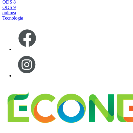
ODS 8
ODS 9
químea
Tecnologia