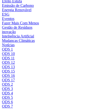
Efeito Estufa
Emissão de Carbono
Energia Renovável
ESG
Eventos
Fazer Mais Com Menos
Gestão de Resíduos
inovação
Inteligência Artificial
Mudanças Climáticas
Notícias
ODS 1
ODS 10
ODS 11
ODS 12
ODS 13
ODS 15
ODS 16
ODS 17
ODS 2
ODS 3
ODS 4
ODS 5
ODS 6
ODS 7